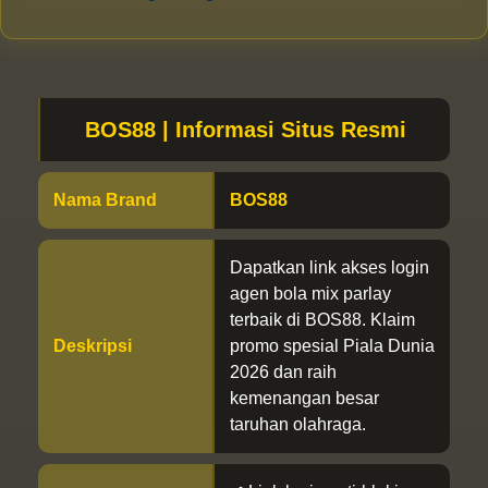
BOS88 | Informasi Situs Resmi
Nama Brand
BOS88
Dapatkan link akses login
agen bola mix parlay
terbaik di BOS88. Klaim
Deskripsi
promo spesial Piala Dunia
2026 dan raih
kemenangan besar
taruhan olahraga.