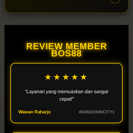
Kami memberikan layanan terbaik untuk
pelanggan.
REVIEW MEMBER
BOS88
★★★★★
“Layanan yang memuaskan dan sangat
cepat!”
Wawan Raharjo
#RANDOMNCITY1