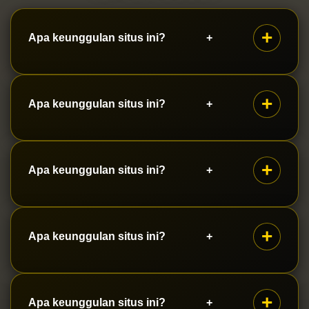
Apa keunggulan situs ini?
+
Kami memberikan layanan terbaik untuk
Apa keunggulan situs ini?
+
pelanggan.
Kami memberikan layanan terbaik untuk
Apa keunggulan situs ini?
+
pelanggan.
Kami memberikan layanan terbaik untuk
Apa keunggulan situs ini?
+
pelanggan.
Kami memberikan layanan terbaik untuk
Apa keunggulan situs ini?
+
pelanggan.