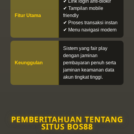
✔ Link login anti-blokir
✔ Tampilan mobile
Fitur Utama
friendly
✔ Proses transaksi instan
✔ Menu navigasi modern
Sistem yang fair play
dengan jaminan
Keunggulan
pembayaran penuh serta
jaminan keamanan data
akun tingkat tinggi.
PEMBERITAHUAN TENTANG
SITUS BOS88