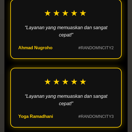
★★★★★
“Layanan yang memuaskan dan sangat
cepat!”
Ahmad Nugroho
#RANDOMNCITY2
★★★★★
“Layanan yang memuaskan dan sangat
cepat!”
Yoga Ramadhani
#RANDOMNCITY3