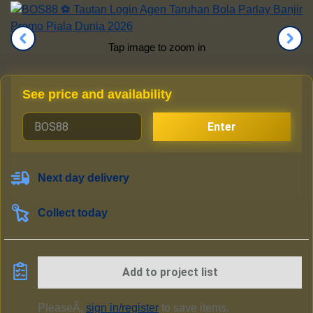
Tap image to zoom in
See price and availability
Enter
Next day delivery
Collect today
Add to project list
PleaseÃ‚
sign in/register
to save items.