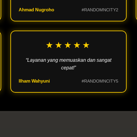
Ahmad Nugroho
#RANDOMNCITY2
★★★★★
“Layanan yang memuaskan dan sangat
cepat!”
Ilham Wahyuni
#RANDOMNCITY5