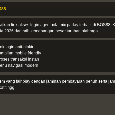
S88
tkan link akses login agen bola mix parlay terbaik di BOS88. 
ia 2026 dan raih kemenangan besar taruhan olahraga.
nk login anti-blokir
mpilan mobile friendly
oses transaksi instan
enu navigasi modern
tem yang fair play dengan jaminan pembayaran penuh serta ja
kat tinggi.