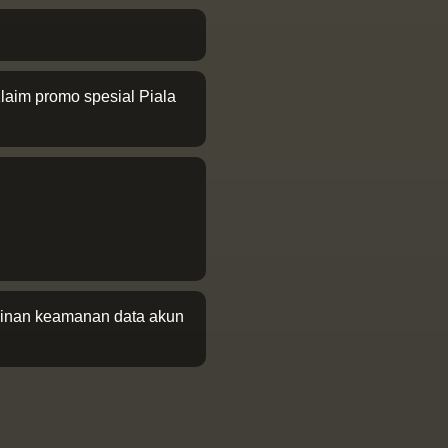
Klaim promo spesial Piala
minan keamanan data akun