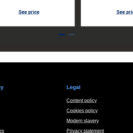
See price
See pri
ny
Legal
Content policy
Cookies policy
Modern slavery
es
Privacy statement