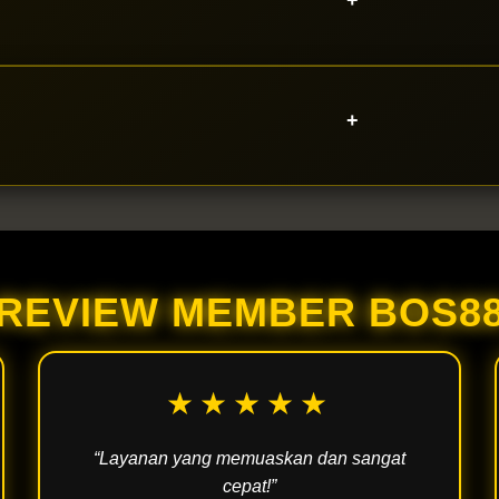
+
+
REVIEW MEMBER BOS8
★★★★★
“Layanan yang memuaskan dan sangat
cepat!”