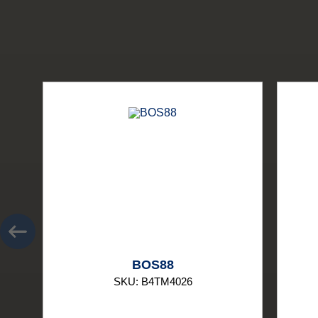
ious
BOS88
SKU: B4TM4026