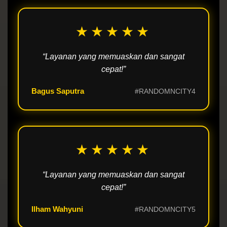
★★★★★
“Layanan yang memuaskan dan sangat
cepat!”
Bagus Saputra
#RANDOMNCITY4
★★★★★
“Layanan yang memuaskan dan sangat
cepat!”
Ilham Wahyuni
#RANDOMNCITY5