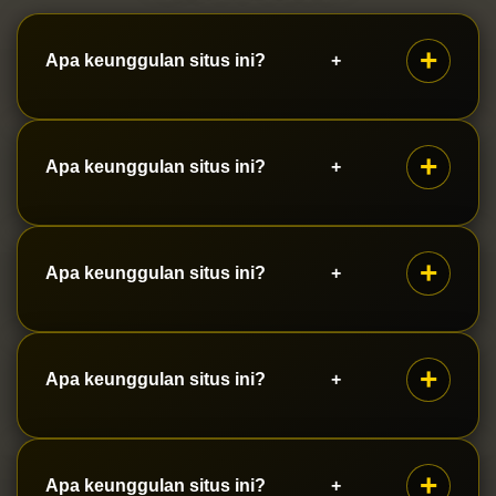
Apa keunggulan situs ini?
+
Kami memberikan layanan terbaik untuk
Apa keunggulan situs ini?
+
pelanggan.
Kami memberikan layanan terbaik untuk
Apa keunggulan situs ini?
+
pelanggan.
Kami memberikan layanan terbaik untuk
Apa keunggulan situs ini?
+
pelanggan.
Kami memberikan layanan terbaik untuk
Apa keunggulan situs ini?
+
pelanggan.