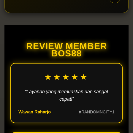
Kami memberikan layanan terbaik untuk
pelanggan.
REVIEW MEMBER
BOS88
★★★★★
“Layanan yang memuaskan dan sangat
cepat!”
Wawan Raharjo
#RANDOMNCITY1