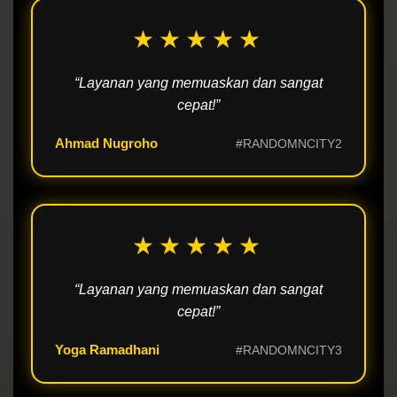
★★★★★
“Layanan yang memuaskan dan sangat
cepat!”
Ahmad Nugroho
#RANDOMNCITY2
★★★★★
“Layanan yang memuaskan dan sangat
cepat!”
Yoga Ramadhani
#RANDOMNCITY3