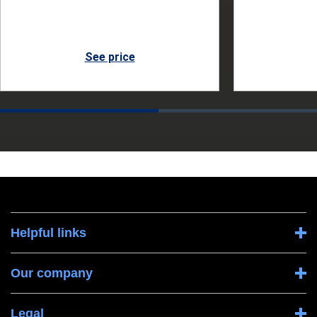
See price
Helpful links
Our company
Legal